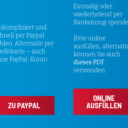
Einmalig oder
wiederholend per
Bankeinzug spende
kompliziert und
hnell per Paypal
Bitte online
hlen. Alternativ per
ausfüllen, alternati
editkarte – auch
können Sie auch
ne PayPal-Konto.
dieses PDF
verwenden.
ONLINE
ZU PAYPAL
AUSFÜLLEN