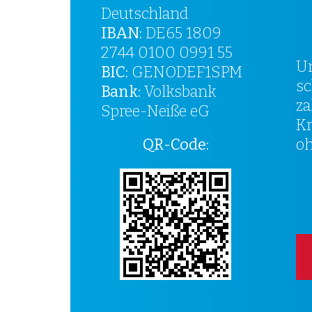
Deutschland
IBAN:
DE65 1809
2744 0100 0991 55
Un
BIC:
GENODEF1SPM
sc
Bank:
Volksbank
za
Spree-Neiße eG
Kr
QR-Code:
oh